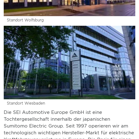
Standort Wolfsburg
Standort Wiesbaden
Die SEI Automotive Europe GmbH ist eine
Tochtergesellschaft innerhalb der japanischen
Sumitomo Electric Group. Seit 1997 operieren wir am
technologisch wichtigen Hersteller-Markt für elektrische